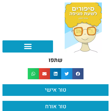
שתפו
טור אישי
טור אורח