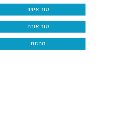
טור אישי
טור אורח
מחזות