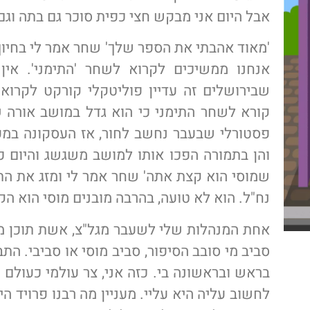
אבל היום אני מבקש חצי כפית סוכר גם בתה וגם
אנחנו ממשיכים לקרוא לשחר 'התימני'. אין
שבירושלים זה עדיין פוליטקלי קורקט לקרו
קורא לשחר התימני כי הוא גדל במושב אורה 
פסטורלי שבעבר נחשב לחור, אז העסקונה במ
והן בתמורה הפכו אותו למושב משגשג והיום כ
שמוסי הוא קצת אתה' שחר אמר לי ומזג את ה
נח"ל. הוא לא טועה, בהרבה מובנים מוסי הוא הק
אחת המנהלות שלי לשעבר מגל"צ, אשת תוכן מ
סביב מי סובב הסיפור, סביב מוסי או סביבי. ה
בראש ובראשונה בי. כזה אני, צר עולמי כעולם 
לחשוב עליה היא עליי. מעניין מה רבנו פרויד הי