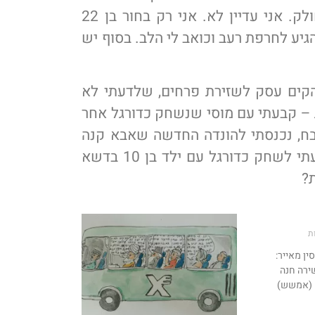
להגיד כמה יש בקופה ולמי זה צריך להיות מחולק. אני עדיין לא. אני רק בחור בן 22
יע לחרפת רעב וכואב לי הלב. בסוף יש
קים עסק לשזירת פרחים, שלדעתי לא
ת – קבעתי עם מוסי שנשחק כדורגל אחר
בח, נכנסתי להונדה החדשה שאבא קנה
(כי הוא שכיר ועובד מדינה) ונסעתי למוסי. נסעתי לשחק כדורגל עם ילד בן 10 בדשא
?
ת
ן מאייר:
שירה חנה
 (אמשש)